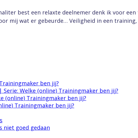
aliter best een relaxte deelnemer denk ik voor een 
oor mij wat er gebeurde… Veiligheid in een training
 Trainingmaker ben jij?
 | Serie: Welke (online) Trainingmaker ben jij?
 (online) Trainingmaker ben jij?
nline) Trainingmaker ben jij?
s
ts niet goed gedaan