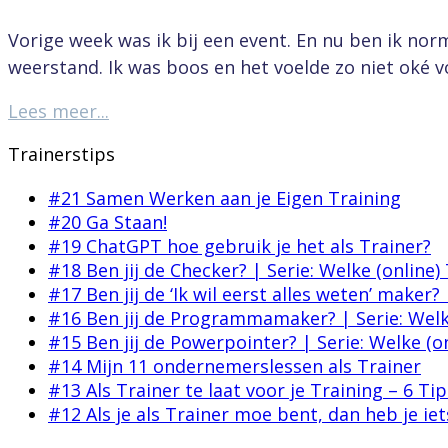
Vorige week was ik bij een event. En nu ben ik norm
weerstand. Ik was boos en het voelde zo niet oké v
Lees meer...
Trainerstips
#21 Samen Werken aan je Eigen Training
#20 Ga Staan!
#19 ChatGPT hoe gebruik je het als Trainer?
#18 Ben jij de Checker? | Serie: Welke (online)
#17 Ben jij de ‘Ik wil eerst alles weten’ maker?
#16 Ben jij de Programmamaker? | Serie: Welke
#15 Ben jij de Powerpointer? | Serie: Welke (o
#14 Mijn 11 ondernemerslessen als Trainer
#13 Als Trainer te laat voor je Training – 6 Tip
#12 Als je als Trainer moe bent, dan heb je ie