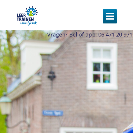

Vragen? Bel of app: 06 471 20 971