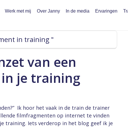
Werk met mij
Over Janny
In de media
Ervaringen
Tr
ment in training "
inzet van een
in je training
nden?” ​Ik hoor het vaak in de train de trainer
chillende filmfragmenten op internet te vinden
e training. Iets verderop in het blog geef ik je