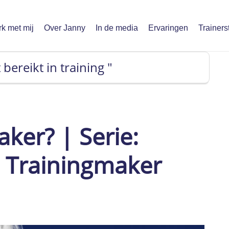
k met mij
Over Janny
In de media
Ervaringen
Trainers
 bereikt in training "
er? | Serie:
) Trainingmaker