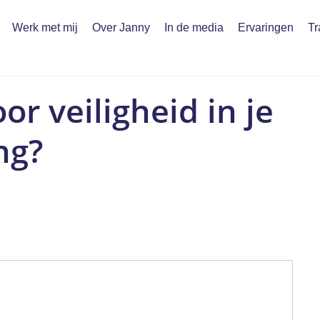
Werk met mij
Over Janny
In de media
Ervaringen
Tr
or veiligheid in je
ng?