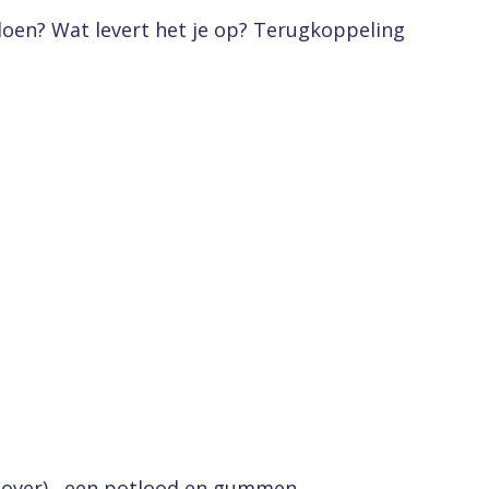
doen? Wat levert het je op? Terugkoppeling
-over) , een potlood en gummen.