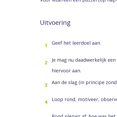
Uitvoering
Geef het leerdoel aan.
1
Je mag nu daadwerkelijk een
2
hiervoor aan.
Aan de slag (in principe zon
3
Loop rond, motiveer, observ
4
Rond plenair af; hoe was he