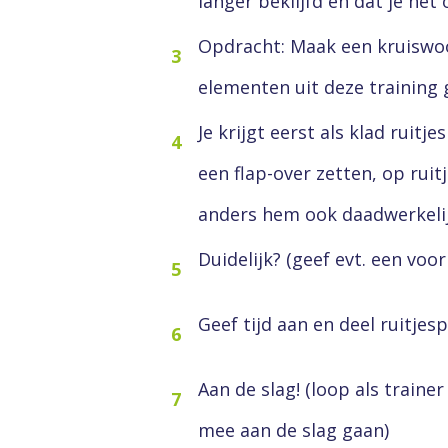
langer beklijfd en dat je het
Opdracht: Maak een kruiswoo
3
elementen uit deze training g
Je krijgt eerst als klad ruitj
4
een flap-over zetten, op ruit
anders hem ook daadwerkeli
Duidelijk? (geef evt. een voo
5
Geef tijd aan en deel ruitjespa
6
Aan de slag! (loop als traine
7
mee aan de slag gaan)