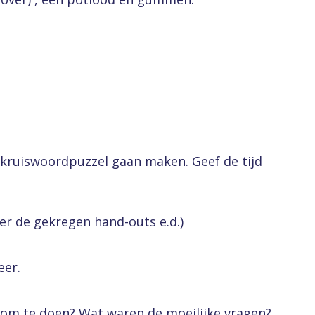
 kruiswoordpuzzel gaan maken. Geef de tijd
der de gekregen hand-outs e.d.)
eer.
t om te doen? Wat waren de moeilijke vragen?