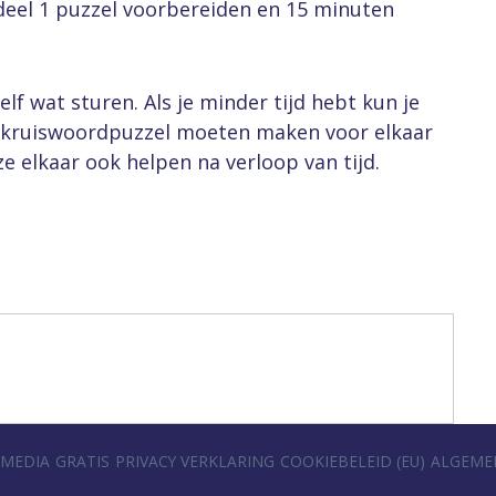
eel 1 puzzel voorbereiden en 15 minuten
zelf wat sturen. Als je minder tijd hebt kun je
n kruiswoordpuzzel moeten maken voor elkaar
e elkaar ook helpen na verloop van tijd.
 MEDIA
GRATIS
PRIVACY VERKLARING
COOKIEBELEID (EU)
ALGEME