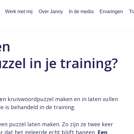
Werk met mij
Over Janny
In de media
Ervaringen
Tr
en
zel in je training?
f een kruiswoordpuzzel maken en in laten vullen
e is behandeld in de training.
 een puzzel laten maken. Zo zijn ze twee keer
r dat het geleerde echt blijft hangen.
Een