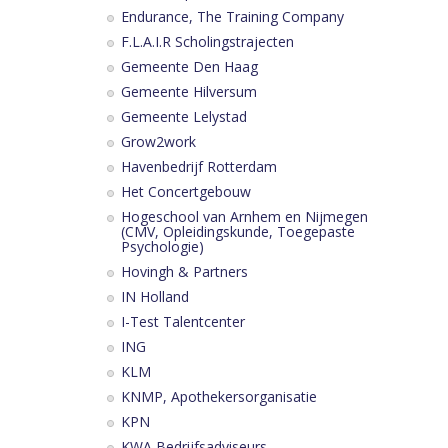
Endurance, The Training Company
F.L.A.I.R Scholingstrajecten
Gemeente Den Haag
Gemeente Hilversum
Gemeente Lelystad
Grow2work
Havenbedrijf Rotterdam
Het Concertgebouw
Hogeschool van Arnhem en Nijmegen
(CMV, Opleidingskunde, Toegepaste
Psychologie)
Hovingh & Partners
IN Holland
I-Test Talentcenter
ING
KLM
KNMP, Apothekersorganisatie
KPN
KWA Bedrijfsadviseurs