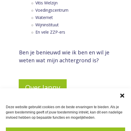
Vitis Welzijn
Voedingscentrum
Waternet
Wijninstituut
En vele ZZP-ers
Ben je benieuwd wie ik ben en wil je
weten wat mijn achtergrond is?
Over Janny
Deze website gebruikt cookies om de beste ervaringen te bieden. Als je
geen toestemming geeft of jouw toestemming intrekt, kan dit een nadelige
invloed hebben op bepaalde functies en mogelijkheden.
ERVARINGEN
IN DE MEDIA
GRATIS
PRIVACY VERKLARING
COOKIEBELEID (EU)