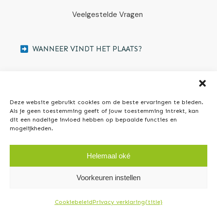
Veelgestelde Vragen
WANNEER VINDT HET PLAATS?
VOOR WIE IS DEZE FEEDBACK OP JE 
TRAINING GESCHIKT?
Deze website gebruikt cookies om de beste ervaringen te bieden.
Als je geen toestemming geeft of jouw toestemming intrekt, kan
dit een nadelige invloed hebben op bepaalde functies en
mogelijkheden.
WAT IS DE INVESTERING?
Helemaal oké
WAT MOET IK AANLEVEREN?
Voorkeuren instellen
Cookiebeleid
Privacy verklaring
{title}
IK GEEF NOG GEEN TRAININGEN IS HET DAN 